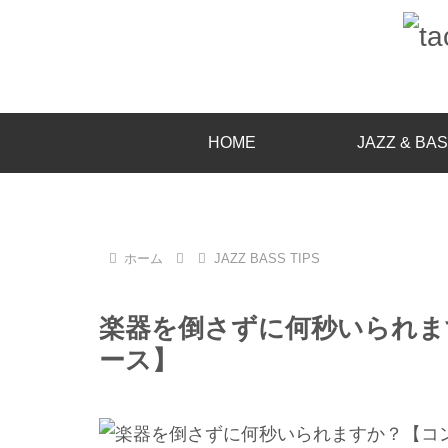
HOME
JAZZ & BA
ホーム
JAZZ BASS TIPS
楽器を倒さずに何秒いられま
ース】