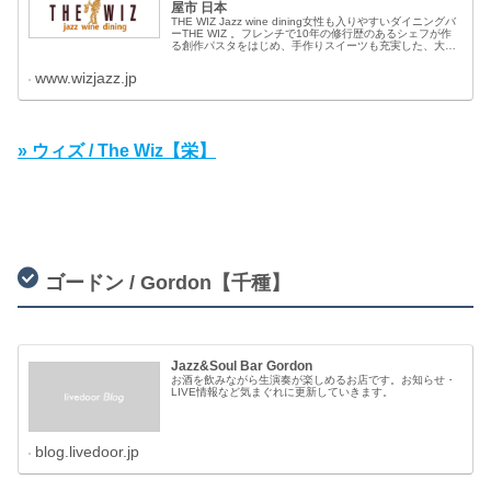
屋市 日本
THE WIZ Jazz wine dining女性も入りやすいダイニングバ
ーTHE WIZ 。フレンチで10年の修行歴のあるシェフが作
る創作パスタをはじめ、手作りスイーツも充実した、大人
のダイニングバーです。人気メニューは、種類豊富なパス
タメニューとアンチョ...
www.wizjazz.jp
» ウィズ / The Wiz【栄】
ゴードン / Gordon【千種】
Jazz&Soul Bar Gordon
お酒を飲みながら生演奏が楽しめるお店です。お知らせ・
LIVE情報など気まぐれに更新していきます。
blog.livedoor.jp