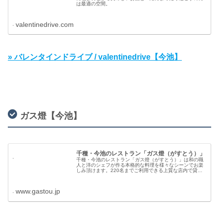
は最適の空間。
valentinedrive.com
» バレンタインドライブ / valentinedrive【今池】
ガス燈【今池】
千種・今池のレストラン「ガス燈（がすとう）」
千種・今池のレストラン「ガス燈（がすとう）」は和の職
人と洋のシェフが作る本格的な料理を様々なシーンでお楽
しみ頂けます。220名までご利用できる上質な店内で貸切
パーティーや宴会・二次会も承ります。
www.gastou.jp