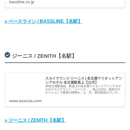
bassline.co.jp
» ベースライン / BASSLINE【名駅】
ジーニス / ZENITH【名駅】
スカイラウンジ ジーニス | 名古屋マリオットアソ
シアホテル 名古屋駅真上【公式】
JR名古屋駅直結、駅真上の名古屋マリオットアソシアホテ
ルのスカイラウンジ「ジーニス」。 地上210m、絶好のロ
ケーションで最高の時間を。土、日、祝日限定のランチブ
ッフェでは多彩な料理を贅沢に楽しめます。
www.associa.com
» ジーニス / ZENITH【名駅】