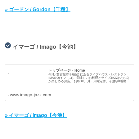
» ゴードン / Gordon【千種】
イマーゴ / Imago【今池】
トップページ・Home
今池 (名古屋市千種区) にあるライブハウス・レストラン
IMAGO(イマ―ゴ)。美味しいお料理とライブJAZZ(ジャズ)
が楽しめるお店。予約OK。月・火曜定休。今池駅8番出口
より徒歩5分。
www.imago-jazz.com
» イマーゴ / Imago【今池】