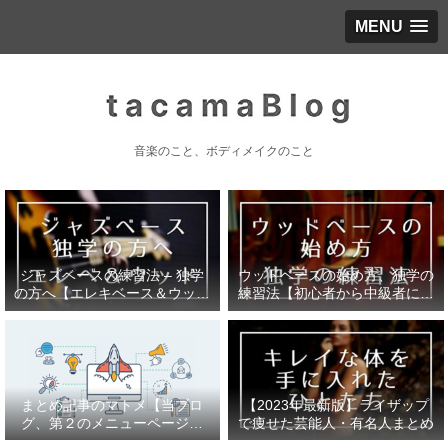
MENU
音楽のこと、ボディメイクのこと
ジャズベースの練習法 – 独学
ウッドベースの始め方、独学の
の方へ【エレキベース＆ウッド
練習法【初心者から中級者にな
ベース】
るまで】
まとめ記事のマトメ【当ブロ
【2023年最新版】ライザップ
グ、第２のメニューページで
で痩せた芸能人・有名人まとめ
す】