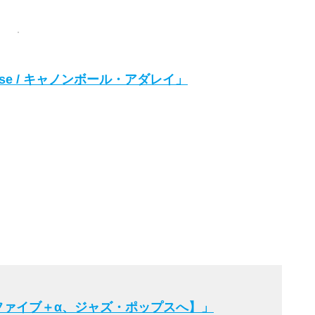
 Else / キャノンボール・アダレイ」
。
ファイブ＋α、ジャズ・ポップスへ】」