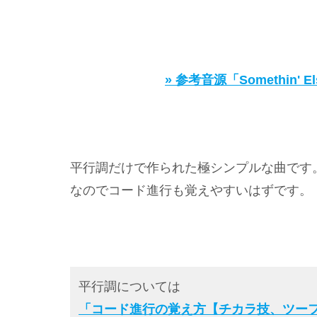
» 参考音源「Somethin'
平行調だけで作られた極シンプルな曲です
なのでコード進行も覚えやすいはずです。
平行調については
「コード進行の覚え方【チカラ技、ツー