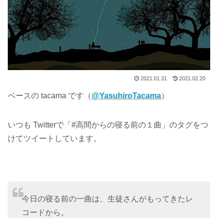
2021.01.31
2021.02.20
ベースの tacama です（
@YasuhiroTacama
）
いつも Twitterで「#高間からの寝る前の１曲」のタグをつ
けてツイートしています。
今日の寝る前の一曲は、生徒さんがもってきたレ
コードから。