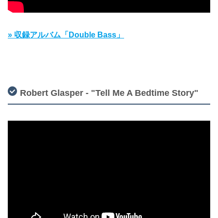
» 収録アルバム「Double Bass」
Robert Glasper - "Tell Me A Bedtime Story"