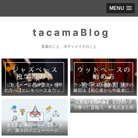
MENU
音楽のこと、ボディメイクのこと
ジャズベースの練習法 – 独学
ウッドベースの始め方、独学の
の方へ【エレキベース＆ウッド
練習法【初心者から中級者にな
ベース】
るまで】
【2023年最新版】ライザップ
で痩せた芸能人・有名人まとめ
まとめ記事のマトメ【当ブロ
グ、第２のメニューページで
す】