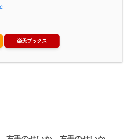
か
楽天ブックス
。
、右手のせいか、左手のせいか