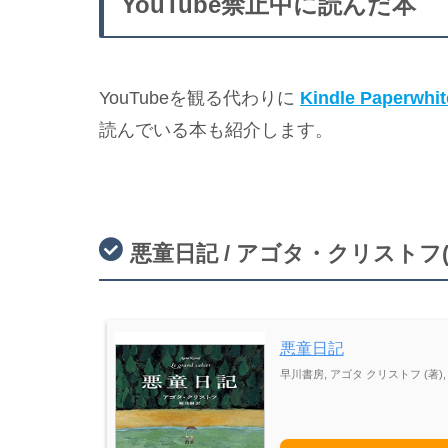
YouTube禁止中に読んだ本
YouTubeを観る代わりに
Kindle Paperwhit
読んでいる本も紹介します。
悪童日記 / アゴタ・クリストフ(
悪童日記
早川書房, アゴタ クリストフ (著),